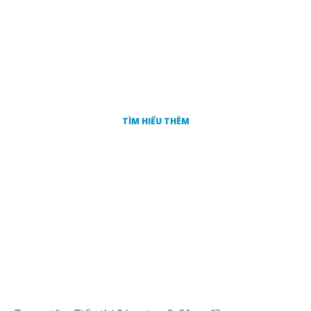
SẴN SÀNG ĐỂ LÀ MỘT PHẦN CỦA
CHÚNG TÔI?
TÌM HIỂU THÊM