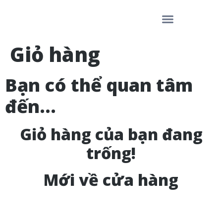
CHÚNG TA LÀ AI
DỊCH VỤ
ĐĂNG KÝ TRỞ THÀNH NGƯỜI CÓ ẢNH HƯỞNG
Giỏ hàng
Bạn có thể quan tâm
đến…
Giỏ hàng của bạn đang
trống!
Mới về cửa hàng