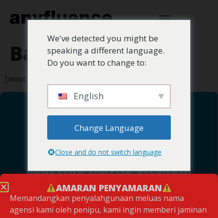
We've detected you might be
Bayar
speaking a different language.
Do you want to change to:
[woocommerce_checkout]
English
Change Language
Close and do not switch language
BERSEDIA UNTUK MENJADI
SEBAHAGIAN DARI KAMI?
AMARAN PENYAMARAN
Memandangkan penyalahgunaan meluas nama
KETAHUI LEBIH LANJUT
agensi kami oleh penipu, kami ingin memberi jaminan