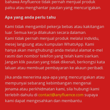
bahawa Anyfluence tidak pernah menjual produk
palsu atau menghantar pautan yang mencurigakan.
Apa yang anda perlu tahu
Kami tidak mengambil pekerja bebas atau kakitangan
luar. Semua kerja dilakukan secara dalaman.
Kami tidak pernah menjual produk melalui individu,
mesej langsung atau kumpulan WhatsApp. Kami
hanya akan menghubungi anda melalui alamat e-mel
rasmi dan nombor telefon yang telah kami siarkan.
Jangan klik pautan yang tidak dikenali, berkongsi kata
Hab Pemasaran Kreatif & Komuniti
laluan atau membuat pembayaran ke akaun peribadi.
Perkhidmatan
Jika anda menerima apa-apa yang mencurigakan atau
Kerjasama Pengaruh
mempunyai sebarang kebimbangan mengenai
Tinjauan Pelanggan
jenama atau perkhidmatan kami, sila hubungi kami
Buzzer Kandungan
terlebih dahulu di
contact@anyfluence.com
supaya
Penjana Kempen
kami dapat mengesahkan dan membantu.
Pengurusan Komuniti
Pengurusan Acara Digital