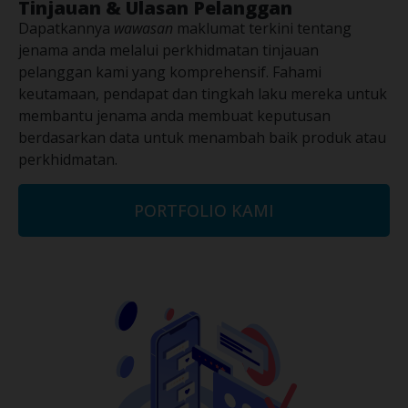
Tinjauan & Ulasan Pelanggan
Dapatkannya
wawasan
maklumat terkini tentang
jenama anda melalui perkhidmatan tinjauan
pelanggan kami yang komprehensif. Fahami
keutamaan, pendapat dan tingkah laku mereka untuk
membantu jenama anda membuat keputusan
berdasarkan data untuk menambah baik produk atau
perkhidmatan.
PORTFOLIO KAMI