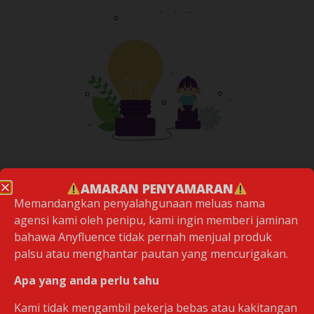
Penjana Kempen
AMARAN PENYAMARAN
Belum ada idea kempen? Kami boleh mencipta idea
Memandangkan penyalahgunaan meluas nama
kempen yang menarik dan berkesan mengikut
agensi kami oleh penipu, kami ingin memberi jaminan
Objektif Jenama anda. Daripada pengkonsepan
bahawa Anyfluence tidak pernah menjual produk
kepada pelaksanaan, kami menghidupkan visi
palsu atau menghantar pautan yang mencurigakan.
pemasaran jenama anda dengan lancar, memastikan
perjalanan yang bersatu dan berjaya daripada idea
Apa yang anda perlu tahu
kepada pelaksanaan.
Kami tidak mengambil pekerja bebas atau kakitangan