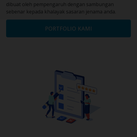
dibuat oleh pempengaruh dengan sambungan
sebenar kepada khalayak sasaran jenama anda.
PORTFOLIO KAMI