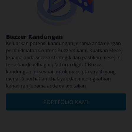
Buzzer Kandungan
Keluarkan potensi kandungan Jenama anda dengan
perkhidmatan Content Buzzers kami. Kuatkan Mesej
Jenama anda secara strategik dan pastikan mesej ini
tersebar di pelbagai platform digital. Buzzer
kandungan ini sesuai untuk mencipta viraliti yang
menarik perhatian khalayak dan meningkatkan
kehadiran jenama anda dalam talian.
PORTFOLIO KAMI