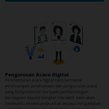
Pengurusan Acara Digital
Perkhidmatan acara digital kami termasuk
perancangan, pelaksanaan dan pengurusan acara
yang komprehensif. Daripada pembentangan
perniagaan kepada bengkel interaktif, kami akan
membantu jenama anda untuk berjaya mengadakan