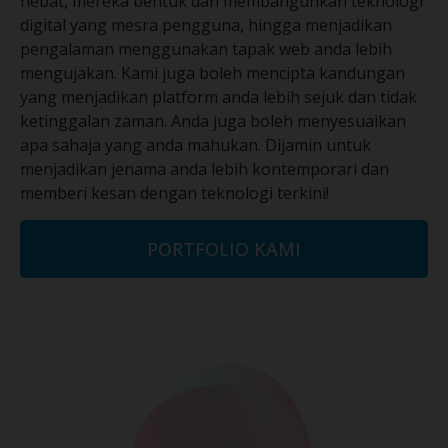
hebat, mereka bentuk dan membangunkan teknologi
digital yang mesra pengguna, hingga menjadikan
pengalaman menggunakan tapak web anda lebih
mengujakan. Kami juga boleh mencipta kandungan
yang menjadikan platform anda lebih sejuk dan tidak
ketinggalan zaman. Anda juga boleh menyesuaikan
apa sahaja yang anda mahukan. Dijamin untuk
menjadikan jenama anda lebih kontemporari dan
memberi kesan dengan teknologi terkini!
PORTFOLIO KAMI