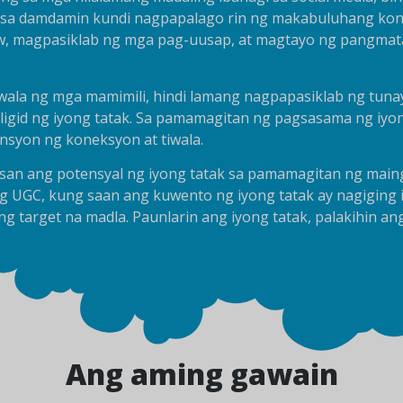
a damdamin kundi nagpapalago rin ng makabuluhang koneks
, magpasiklab ng mga pag-uusap, at magtayo ng pangmatag
wala ng mga mamimili, hindi lamang nagpapasiklab ng tuna
gid ng iyong tatak.
Sa pamamagitan ng pagsasama ng iyong 
syon ng koneksyon at tiwala.
an ang potensyal ng iyong tatak sa pamamagitan ng maing
ng UGC, kung saan ang kuwento ng iyong tatak ay nagigin
ng target na madla.
Paunlarin ang iyong tatak, palakihin an
Ang aming gawain