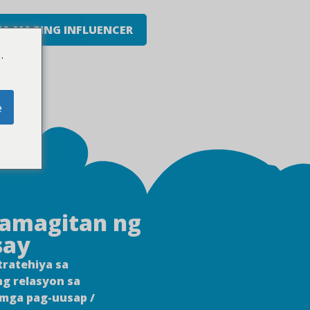
NA MAGING INFLUENCER
.
e
mamagitan ng
say
tratehiya sa
g relasyon sa
 mga pag-uusap /