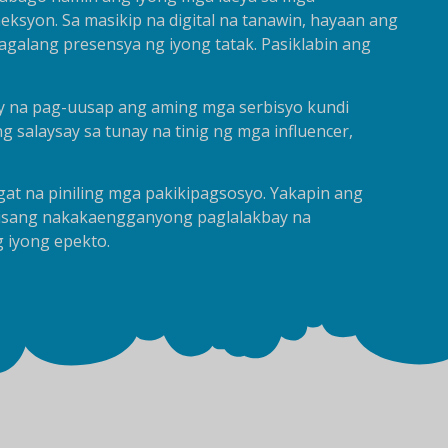
yon. Sa masikip na digital na tanawin, hayaan ang
alang presensya ng iyong tatak. Pasiklabin ang
y na pag-uusap ang aming mga serbisyo kundi
salaysay sa tunay na tinig ng mga influencer,
at na piniling mga pakikipagsosyo.
Yakapin ang
g isang nakakaengganyong paglalakbay na
g iyong epekto.