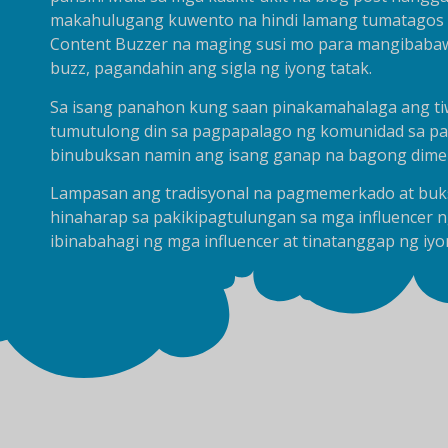
makahulugang kuwento na hindi lamang tumatagos s
Content Buzzer na maging susi mo para mangibabaw
buzz, pagandahin ang sigla ng iyong tatak.
Sa isang panahon kung saan pinakamahalaga ang ti
tumutulong din sa pagpapalago ng komunidad sa pali
binubuksan namin ang isang ganap na bagong dimen
Lampasan ang tradisyonal na pagmemerkado at buks
hinaharap sa pakikipagtulungan sa mga influencer 
ibinabahagi ng mga influencer at tinatanggap ng iyo