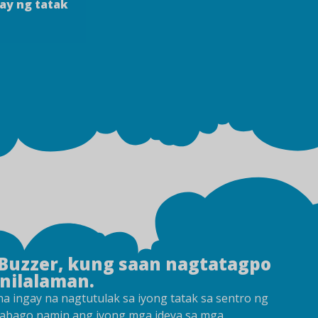
ay ng tatak
 Buzzer, kung saan nagtatagpo
nilalaman.
a ingay na nagtutulak sa iyong tatak sa sentro ng
inabago namin ang iyong mga ideya sa mga