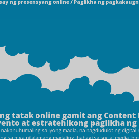
ay ng presensyang online / Paglikha ng pagkakaugn
ong tatak online gamit ang Content
nto at estratehikong paglikha ng 
nakahuhumaling sa iyong madla, na nagdudulot ng digital n
ang sa mga nilalamang madaling ibahagi sa social media, b