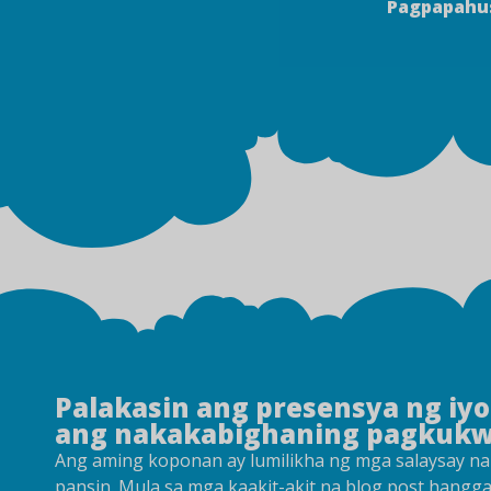
Pagpapahus
Palakasin ang presensya ng iy
ang nakakabighaning pagkukwe
Ang aming koponan ay lumilikha ng mga salaysay na 
pansin. Mula sa mga kaakit-akit na blog post hangg