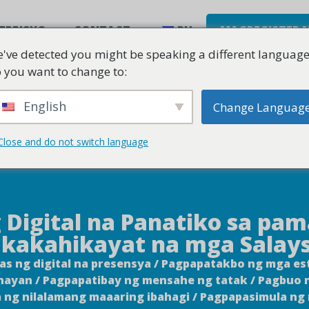
ERBISYO
CONTACT
PH
MAGREGISTER 
've detected you might be speaking a different language
 you want to change to:
English
Change Languag
Close and do not switch language
g Digital na Panatiko sa pa
kakahikayat na mga Salay
s ng digital na presensya / Pagpapatakbo ng mga es
nayan / Pagpapatibay ng mensahe ng tatak / Pagbuo n
a ng nilalamang maaaring ibahagi / Pagpapasimula ng