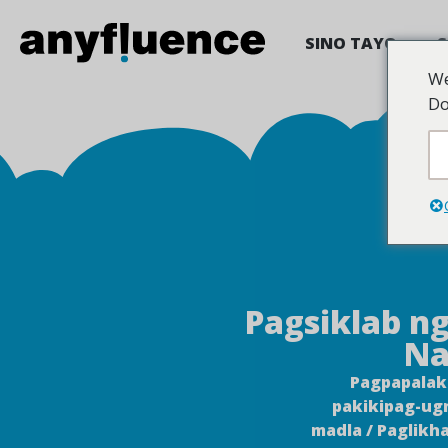
SINO TAYO
S
We
Do
Pagsiklab n
Na
Pagpapalaka
pakikipag-ug
madla / Paglikh